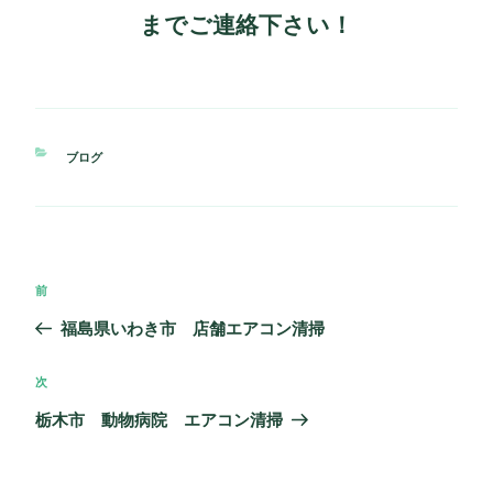
までご連絡下さい！
カ
ブログ
テ
ゴ
リ
ー
投
過
前
稿
去
福島県いわき市 店舗エアコン清掃
ナ
の
ビ
投
次
次
ゲ
稿
の
栃木市 動物病院 エアコン清掃
ー
投
シ
稿
ョ