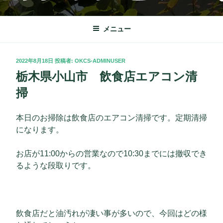
コ
OKクリーンサービス
栃木市を中心に理想の快適な暮らしをサポート致します。
ン
テ
メニュー
ン
ツ
投
2022年8月18日
投稿者:
OKCS-ADMINUSER
へ
稿
栃木県小山市 飲食店エアコン清
ス
日:
キ
掃
ッ
プ
本日のお掃除は飲食店のエアコン清掃です。定期清掃
になります。
お店が11:00からの営業なので10:30までには撤収でき
るような段取りです。
飲食店だと油汚れが凄い事が多いので、今回はどの様