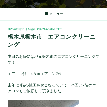
コ
OKクリーンサービス
栃木市を中心に理想の快適な暮らしをサポート致します。
ン
テ
メニュー
ン
ツ
投
2025年11月15日
投稿者:
OKCS-ADMINUSER
へ
稿
栃木県栃木市 エアコンクリーニ
ス
日:
キ
ング
ッ
プ
本日のお掃除は地元栃木市のエアコンクリーニングで
す！
エアコンは…4方向エアコン2台。
去年に1階の施工をおこなっていて、今回は2階のエ
アコンもご依頼して頂きました！！