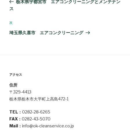
栃木県宇都宮市 エアコンクリーニングとメンテナン
ナ
の
ス
ビ
投
ゲ
稿
次
次
ー
の
埼玉県久喜市 エアコンクリーニング
シ
投
稿
ョ
ン
アクセス
住所
〒329-4413
栃木県栃木市大平町上高島472-1
TEL：
0282-28-6265
FAX：
0282-43-5070
Mail：
info@ok-cleanservice.co.jp