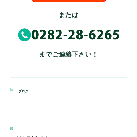
または
までご連絡下さい！
カ
ブログ
テ
ゴ
リ
ー
投
過
前
稿
去