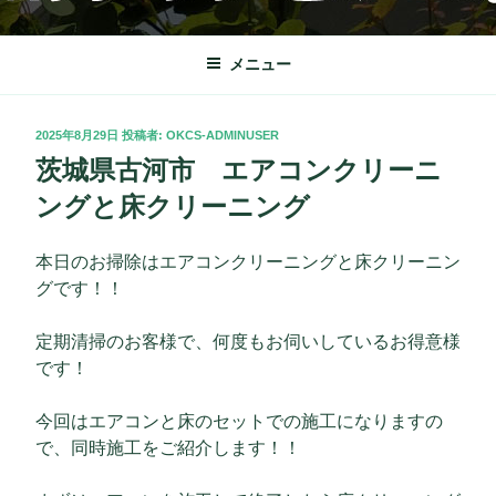
コ
OKクリーンサービス
栃木市を中心に理想の快適な暮らしをサポート致します。
ン
テ
メニュー
ン
ツ
投
2025年8月29日
投稿者:
OKCS-ADMINUSER
へ
稿
茨城県古河市 エアコンクリーニ
ス
日:
キ
ングと床クリーニング
ッ
プ
本日のお掃除はエアコンクリーニングと床クリーニン
グです！！
定期清掃のお客様で、何度もお伺いしているお得意様
です！
今回はエアコンと床のセットでの施工になりますの
で、同時施工をご紹介します！！