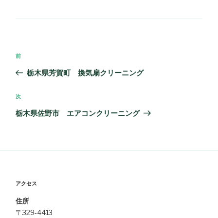
テ
ゴ
リ
ー
投
過
前
稿
去
栃木県芳賀町 換気扇クリーニング
ナ
の
ビ
投
次
次
ゲ
稿
の
栃木県佐野市 エアコンクリーニング
ー
投
シ
稿
ョ
ン
アクセス
住所
〒329-4413