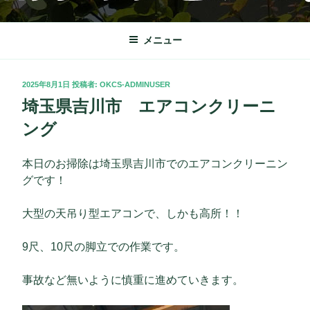
コ
OKクリーンサービス
栃木市を中心に理想の快適な暮らしをサポート致します。
ン
テ
メニュー
ン
ツ
投
2025年8月1日
投稿者:
OKCS-ADMINUSER
へ
稿
埼玉県吉川市 エアコンクリーニ
ス
日:
キ
ング
ッ
プ
本日のお掃除は埼玉県吉川市でのエアコンクリーニン
グです！
大型の天吊り型エアコンで、しかも高所！！
9尺、10尺の脚立での作業です。
事故など無いように慎重に進めていきます。