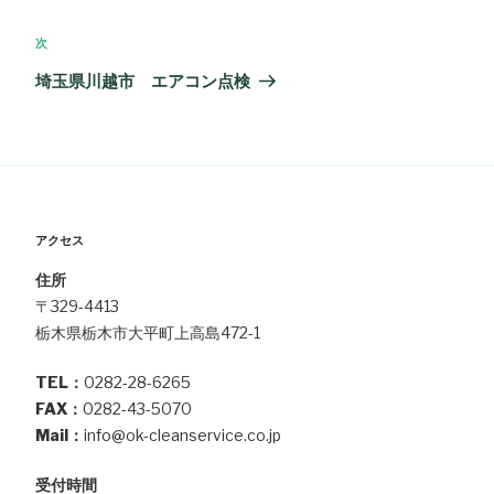
の
ビ
投
次
次
ゲ
稿
の
埼玉県川越市 エアコン点検
ー
投
シ
稿
ョ
ン
アクセス
住所
〒329-4413
栃木県栃木市大平町上高島472-1
TEL：
0282-28-6265
FAX：
0282-43-5070
Mail：
info@ok-cleanservice.co.jp
受付時間