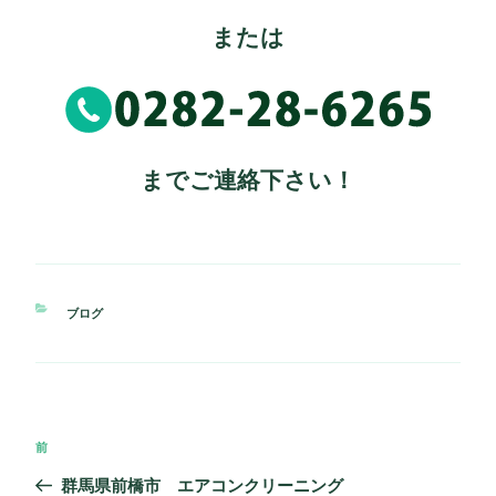
または
までご連絡下さい！
カ
ブログ
テ
ゴ
リ
ー
投
過
前
稿
去
群馬県前橋市 エアコンクリーニング
ナ