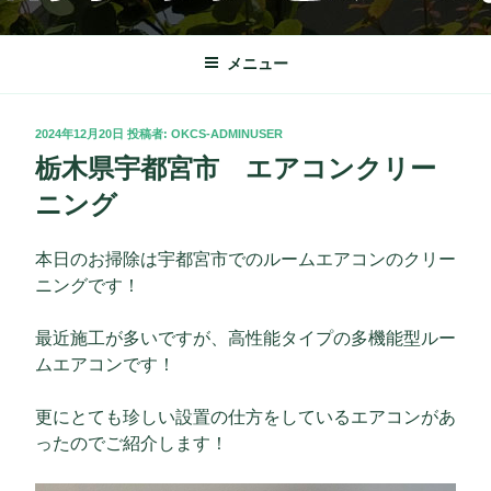
コ
OKクリーンサービス
栃木市を中心に理想の快適な暮らしをサポート致します。
ン
テ
メニュー
ン
ツ
投
2024年12月20日
投稿者:
OKCS-ADMINUSER
へ
稿
栃木県宇都宮市 エアコンクリー
ス
日:
キ
ニング
ッ
プ
本日のお掃除は宇都宮市でのルームエアコンのクリー
ニングです！
最近施工が多いですが、高性能タイプの多機能型ルー
ムエアコンです！
更にとても珍しい設置の仕方をしているエアコンがあ
ったのでご紹介します！