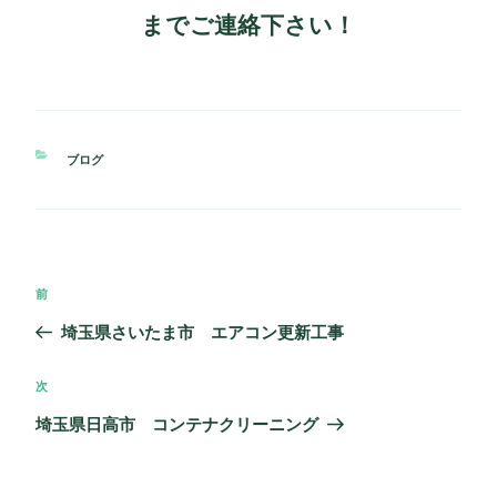
までご連絡下さい！
カ
ブログ
テ
ゴ
リ
ー
投
過
前
稿
去
埼玉県さいたま市 エアコン更新工事
ナ
の
ビ
投
次
次
ゲ
稿
の
埼玉県日高市 コンテナクリーニング
ー
投
シ
稿
ョ