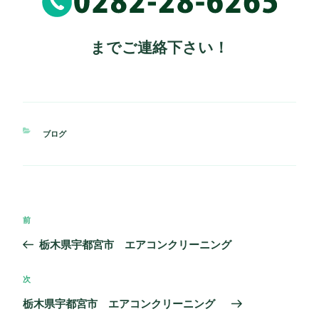
までご連絡下さい！
カ
ブログ
テ
ゴ
リ
ー
投
過
前
稿
去
栃木県宇都宮市 エアコンクリーニング
ナ
の
ビ
投
次
次
ゲ
稿
の
栃木県宇都宮市 エアコンクリーニング
ー
投