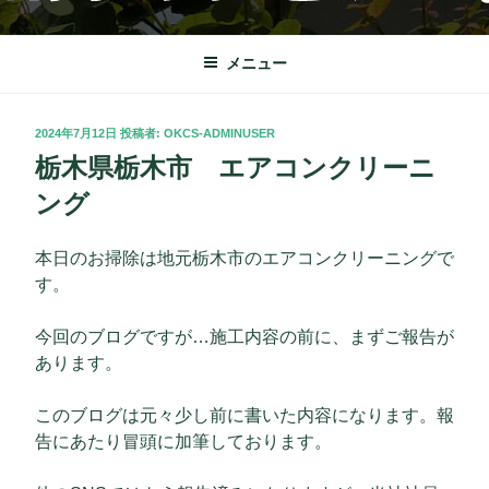
コ
OKクリーンサービス
栃木市を中心に理想の快適な暮らしをサポート致します。
ン
テ
メニュー
ン
ツ
投
2024年7月12日
投稿者:
OKCS-ADMINUSER
へ
稿
栃木県栃木市 エアコンクリーニ
ス
日:
キ
ング
ッ
プ
本日のお掃除は地元栃木市のエアコンクリーニングで
す。
今回のブログですが…施工内容の前に、まずご報告が
あります。
このブログは元々少し前に書いた内容になります。報
告にあたり冒頭に加筆しております。