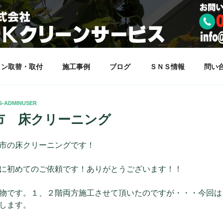
サービス
らしをサポート致します。
コン取替・取付
施工事例
ブログ
ＳＮＳ情報
問い
S-ADMINUSER
市 床クリーニング
市の床クリーニングです！
に初めてのご依頼です！ありがとうございます！！
物です。１、２階両方施工させて頂いたのですが・・・今回は
します。