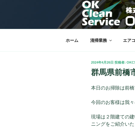
コ
ン
OKクリーン
テ
栃木市を中心に理想の快適な暮
ン
ツ
へ
ホーム
清掃業務
エア
ス
キ
ッ
投
2024年4月26日
投稿者:
OKC
プ
稿
群馬県前橋
日:
本日のお掃除は前橋
今回のお客様は我々
現場は２階建ての建
ニングをご紹介いた