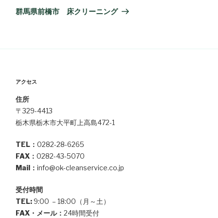
ゲ
稿
の
群馬県前橋市 床クリーニング
ー
投
シ
稿
ョ
ン
アクセス
住所
〒329-4413
栃木県栃木市大平町上高島472-1
TEL：
0282-28-6265
FAX：
0282-43-5070
Mail：
info@ok-cleanservice.co.jp
受付時間
TEL:
9:00 – 18:00（月～土）
FAX・メール：
24時間受付