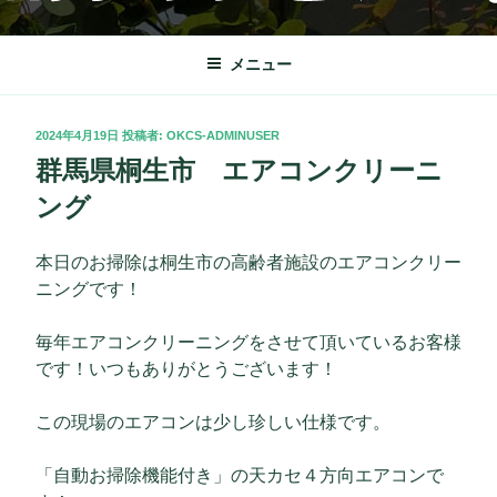
コ
OKクリーンサービス
栃木市を中心に理想の快適な暮らしをサポート致します。
ン
テ
メニュー
ン
ツ
投
2024年4月19日
投稿者:
OKCS-ADMINUSER
へ
稿
群馬県桐生市 エアコンクリーニ
ス
日:
キ
ング
ッ
プ
本日のお掃除は桐生市の高齢者施設のエアコンクリー
ニングです！
毎年エアコンクリーニングをさせて頂いているお客様
です！いつもありがとうございます！
この現場のエアコンは少し珍しい仕様です。
「自動お掃除機能付き」の天カセ４方向エアコンで