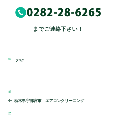
までご連絡下さい！
カ
ブログ
テ
ゴ
リ
ー
投
過
前
稿
去
栃木県宇都宮市 エアコンクリーニング
ナ
の
ビ
投
次
次