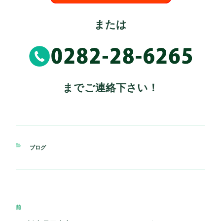
または
までご連絡下さい！
カ
ブログ
テ
ゴ
リ
ー
投
過
前
稿
去