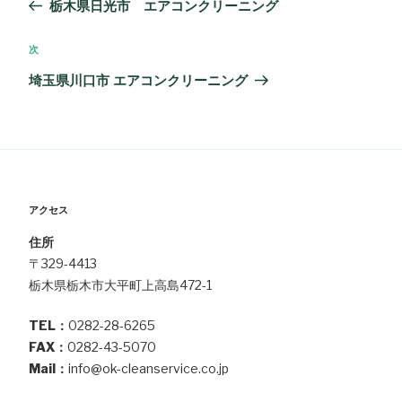
栃木県日光市 エアコンクリーニング
ナ
の
ビ
投
次
次
ゲ
稿
の
埼玉県川口市 エアコンクリーニング
ー
投
シ
稿
ョ
ン
アクセス
住所
〒329-4413
栃木県栃木市大平町上高島472-1
TEL：
0282-28-6265
FAX：
0282-43-5070
Mail：
info@ok-cleanservice.co.jp