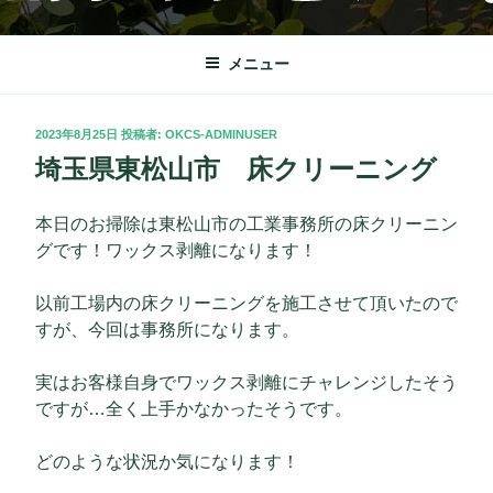
コ
OKクリーンサービス
栃木市を中心に理想の快適な暮らしをサポート致します。
ン
テ
メニュー
ン
ツ
投
2023年8月25日
投稿者:
OKCS-ADMINUSER
へ
稿
埼玉県東松山市 床クリーニング
ス
日:
キ
ッ
本日のお掃除は東松山市の工業事務所の床クリーニン
プ
グです！ワックス剥離になります！
以前工場内の床クリーニングを施工させて頂いたので
すが、今回は事務所になります。
実はお客様自身でワックス剥離にチャレンジしたそう
ですが…全く上手かなかったそうです。
どのような状況か気になります！