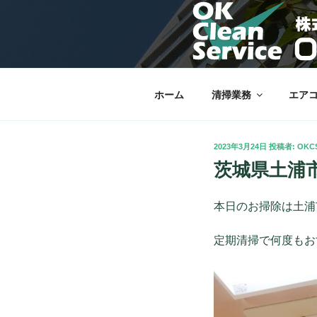
コ
ン
OKクリーン
テ
栃木市を中心に理想の快適な暮
ン
ツ
へ
ホーム
清掃業務
エア
ス
キ
ッ
投
2023年3月24日
投稿者:
OKC
プ
稿
茨城県土浦
日:
本日のお掃除は土浦
定期清掃で何度もお