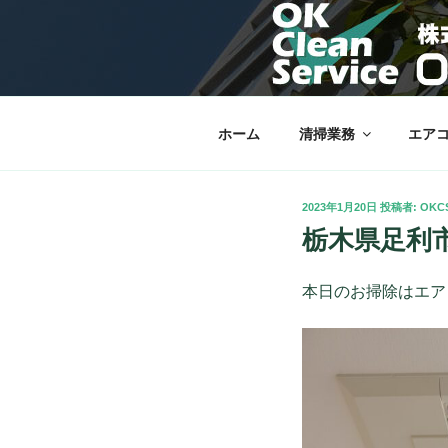
コ
ン
OKクリーン
テ
栃木市を中心に理想の快適な暮
ン
ツ
へ
ホーム
清掃業務
エア
ス
キ
ッ
投
2023年1月20日
投稿者:
OKC
プ
稿
栃木県足利
日:
本日のお掃除はエア