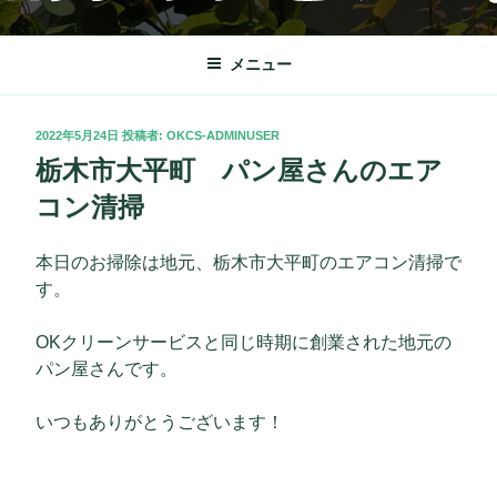
コ
OKクリーンサービス
栃木市を中心に理想の快適な暮らしをサポート致します。
ン
テ
メニュー
ン
ツ
投
2022年5月24日
投稿者:
OKCS-ADMINUSER
へ
稿
栃木市大平町 パン屋さんのエア
ス
日:
キ
コン清掃
ッ
プ
本日のお掃除は地元、栃木市大平町のエアコン清掃で
す。
OKクリーンサービスと同じ時期に創業された地元の
パン屋さんです。
いつもありがとうございます！