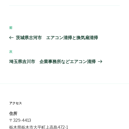
ゴ
リ
ー
投
過
前
稿
去
茨城県古河市 エアコン清掃と換気扇清掃
ナ
の
ビ
投
次
次
ゲ
稿
の
埼玉県吉川市 企業事務所などエアコン清掃
ー
投
シ
稿
ョ
ン
アクセス
住所
〒329-4413
栃木県栃木市大平町上高島472-1