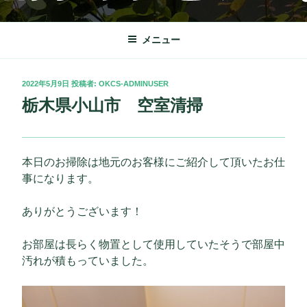
コ
OKクリーンサービス
栃木市を中心に理想の快適な暮らしをサポート致します。
ン
テ
メニュー
ン
ツ
投
2022年5月9日
投稿者:
OKCS-ADMINUSER
へ
稿
栃木県小山市 空室清掃
ス
日:
キ
ッ
プ
本日のお掃除は地元のお客様にご紹介して頂いたお仕
事になります。
ありがとうございます！
お部屋は長らく物置として使用していたそうで部屋中
汚れが積もっていました。