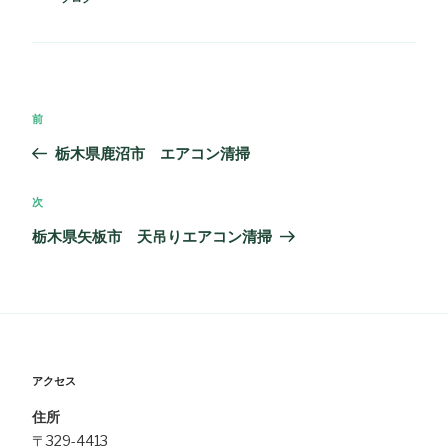
テ
ゴ
リ
ー
投
過
前
稿
去
栃木県鹿沼市 エアコン清掃
ナ
の
ビ
投
次
次
ゲ
稿
の
栃木県矢板市 天吊りエアコン清掃
ー
投
シ
稿
ョ
ン
アクセス
住所
〒329-4413