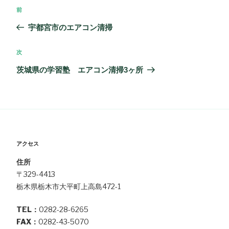
投
過
前
稿
去
宇都宮市のエアコン清掃
ナ
の
ビ
投
次
次
ゲ
稿
の
茨城県の学習塾 エアコン清掃3ヶ所
ー
投
シ
稿
ョ
ン
アクセス
住所
〒329-4413
栃木県栃木市大平町上高島472-1
TEL：
0282-28-6265
FAX：
0282-43-5070