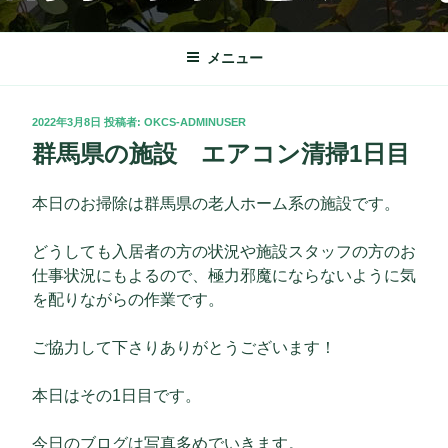
コ
OKクリーンサービス
栃木市を中心に理想の快適な暮らしをサポート致します。
ン
テ
メニュー
ン
ツ
投
2022年3月8日
投稿者:
OKCS-ADMINUSER
へ
稿
群馬県の施設 エアコン清掃1日目
ス
日:
キ
ッ
本日のお掃除は群馬県の老人ホーム系の施設です。
プ
どうしても入居者の方の状況や施設スタッフの方のお
仕事状況にもよるので、極力邪魔にならないように気
を配りながらの作業です。
ご協力して下さりありがとうございます！
本日はその1日目です。
今日のブログは写真多めでいきます。