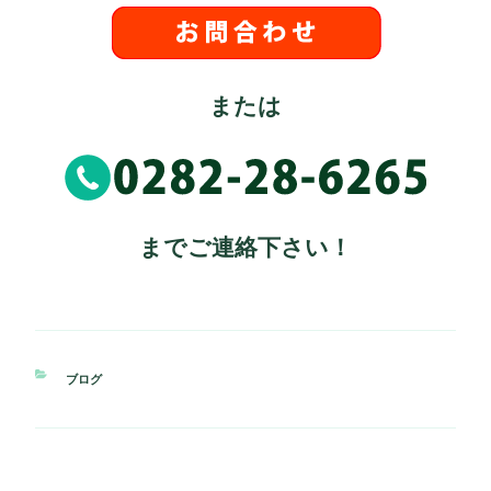
または
までご連絡下さい！
カ
ブログ
テ
ゴ
リ
ー