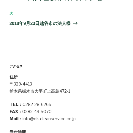
ナ
の
ビ
投
次
次
ゲ
稿
の
2018年9月23日越谷市の法人様
ー
投
シ
稿
ョ
ン
アクセス
住所
〒329-4413
栃木県栃木市大平町上高島472-1
TEL：
0282-28-6265
FAX：
0282-43-5070
Mail：
info@ok-cleanservice.co.jp
受付時間