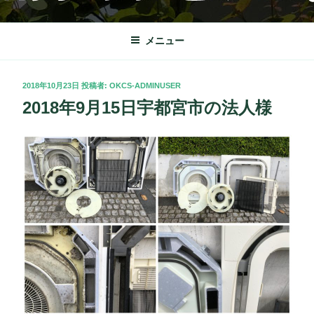
コ
OKクリーンサービス
栃木市を中心に理想の快適な暮らしをサポート致します。
ン
テ
メニュー
ン
ツ
投
2018年10月23日
投稿者:
OKCS-ADMINUSER
へ
稿
2018年9月15日宇都宮市の法人様
ス
日:
キ
ッ
プ