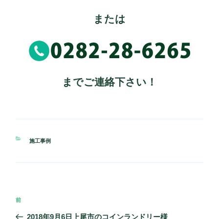
または
までご連絡下さい！
カ
施工事例
テ
ゴ
リ
ー
投
過
前
稿
去
2018年9月6日上尾市のコインランドリー様