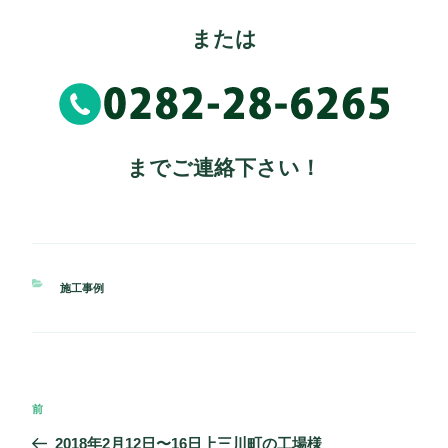
または
までご連絡下さい！
カ
施工事例
テ
ゴ
リ
ー
投
過
前
稿
去
2018年2月12日〜16日上三川町の工場様