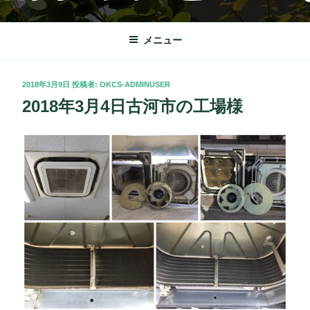
コ
OKクリーンサービス
栃木市を中心に理想の快適な暮らしをサポート致します。
ン
テ
メニュー
ン
ツ
投
2018年3月9日
投稿者:
OKCS-ADMINUSER
へ
稿
2018年3月4日古河市の工場様
ス
日:
キ
ッ
プ