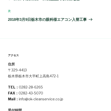
ナ
の
ビ
投
次
次
ゲ
稿
の
2018年3月9日栃木市の眼科様エアコン入替工事
ー
投
シ
稿
ョ
ン
アクセス
住所
〒329-4413
栃木県栃木市大平町上高島472-1
TEL：
0282-28-6265
FAX：
0282-43-5070
Mail：
info@ok-cleanservice.co.jp
受付時間