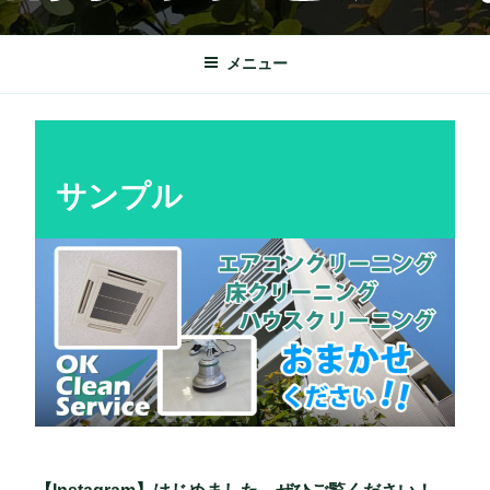
コ
OKクリーンサービス
栃木市を中心に理想の快適な暮らしをサポート致します。
ン
テ
メニュー
ン
ツ
へ
ス
サンプル
キ
ッ
プ